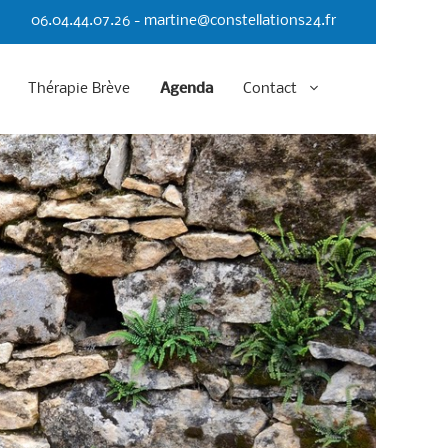
06.04.44.07.26 - martine@constellations24.fr
Thérapie Brève
Agenda
Contact